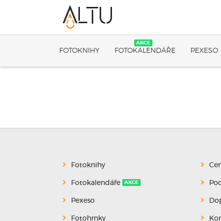
AKCE
FOTOKNIHY
FOTOKALENDÁŘE
PEXESO
Fotoknihy
Cen
Fotokalendáře
Po
AKCE
Pexeso
Dop
Fotohrnky
Kon