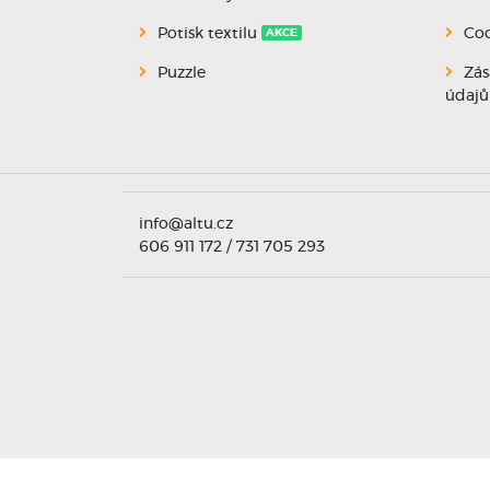
Potisk textilu
Coo
AKCE
Puzzle
Zás
údajů
info@altu.cz
606 911 172 / 731 705 293