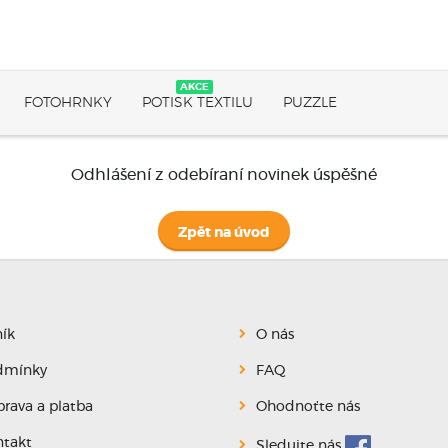
AKCE
FOTOHRNKY
POTISK TEXTILU
PUZZLE
Odhlášení z odebíraní novinek úspěšné
Zpět na úvod
ík
O nás
dmínky
FAQ
rava a platba
Ohodnoťte nás
takt
Sledujte nás