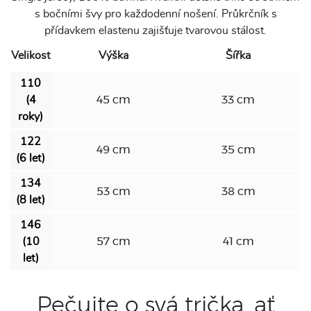
s bočními švy pro každodenní nošení. Průkrčník s
přídavkem elastenu zajišťuje tvarovou stálost.
Velikost
Výška
Šířka
110
(4
45 cm
33 cm
roky)
122
49 cm
35 cm
(6 let)
134
53 cm
38 cm
(8 let)
146
(10
57 cm
41 cm
let)
Pečujte o svá trička, ať