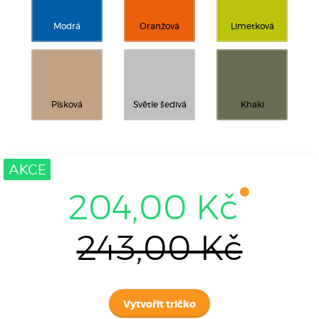
Modrá
Oranžová
Limetková
Písková
Světle šedivá
Khaki
AKCE
204,00 Kč
243,00 Kč
Vytvořit tričko