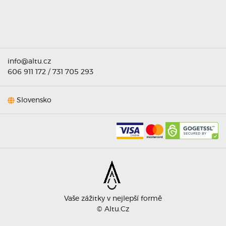
info@altu.cz
606 911 172
/
731 705 293
Slovensko
K provozování webových stránek používáme
COOKIES
, a to za účelem zlepšení kvality
poskytovaných služeb, usnadnění používání webových stránek a také z analytických a
marketingových důvodů.
Vaše zážitky v nejlepší formě
Povolit vše
Odmítnout
©
Altu.cz
Pokud chcete provést úpravu rozsahu používání cookies a zjistit další informace, můžete tak učinit
ZDE
.