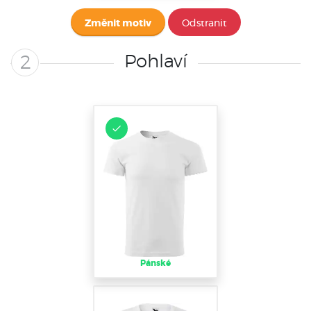
Změnit motiv
Odstranit
Pohlaví
2
Pánské