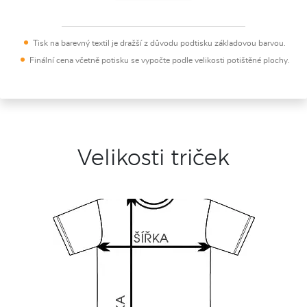
Tisk na barevný textil je dražší z důvodu podtisku základovou barvou.
Finální cena včetně potisku se vypočte podle velikosti potištěné plochy.
Velikosti triček