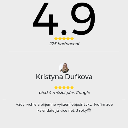
275
hodnocení
Kristyna Dufkova
před 4 měsíci
přes Google
ovače
Vždy rychle a příjemné vyřízení objednávky. Tvořím zde
Na
á
kalendáře již více než 3 roky🙂
r
titu
ta =