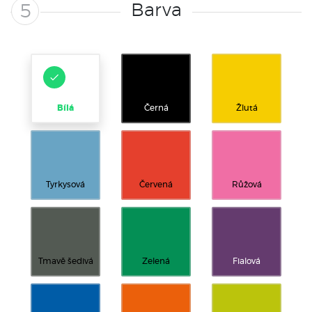
Barva
5
Bílá
Černá
Žlutá
Tyrkysová
Červená
Růžová
Tmavě šedivá
Zelená
Fialová