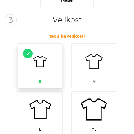
Dětské
Velikost
3
tabulka velikostí
S
M
L
XL