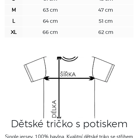
M
63 cm
47 cm
L
64 cm
51 cm
XL
66 cm
62 cm
Dětské tričko s potiskem
Single jersey, 100% bavlna. Kvalitní dětské triko se střihem