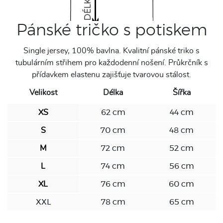
Pánské tričko s potiskem
Single jersey, 100% bavlna. Kvalitní pánské triko s
tubulárním střihem pro každodenní nošení. Průkrčník s
přídavkem elastenu zajišťuje tvarovou stálost.
Velikost
Délka
Šířka
XS
62 cm
44 cm
S
70 cm
48 cm
M
72 cm
52 cm
L
74 cm
56 cm
XL
76 cm
60 cm
XXL
78 cm
65 cm