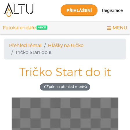
PŘIHLÁŠENÍ
Registrace
Fotokalendáře
MENU
AKCE
Přehled témat
Hlášky na tričko
Tričko
Start do it
Tričko
Start do it
Zpět na přehled motivů