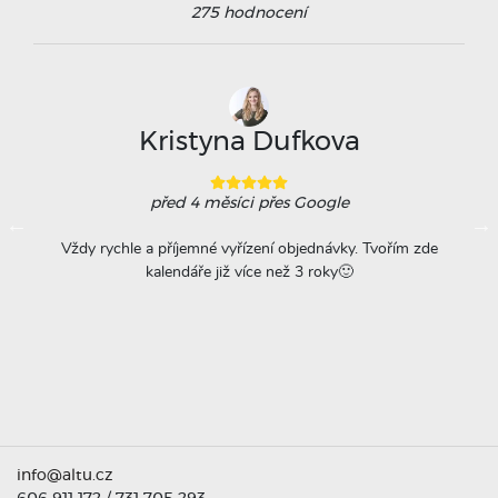
275
hodnocení
Kristyna Dufkova
před 4 měsíci
přes Google
ovače
Vždy rychle a příjemné vyřízení objednávky. Tvořím zde
Na
á
kalendáře již více než 3 roky🙂
r
titu
ta =
info@altu.cz