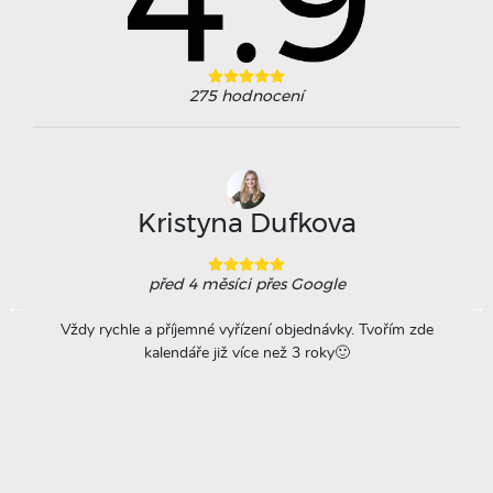
275
hodnocení
Kristyna Dufkova
před 4 měsíci
přes Google
ovače
Vždy rychle a příjemné vyřízení objednávky. Tvořím zde
Na
á
kalendáře již více než 3 roky🙂
r
titu
ta =