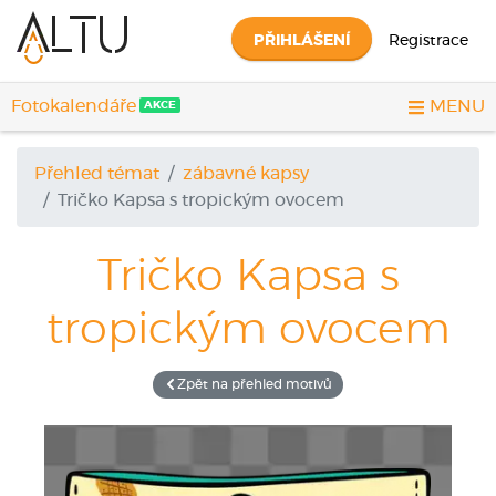
PŘIHLÁŠENÍ
Registrace
Fotokalendáře
MENU
AKCE
Přehled témat
zábavné kapsy
Tričko
Kapsa s tropickým ovocem
Tričko
Kapsa s
tropickým ovocem
Zpět na přehled motivů