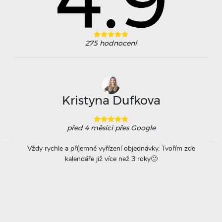
275
hodnocení
Kristyna Dufkova
před 4 měsíci
přes Google
ovače
Vždy rychle a příjemné vyřízení objednávky. Tvořím zde
Na
á
kalendáře již více než 3 roky🙂
r
titu
ta =