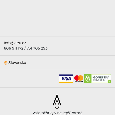
titu
ta =
info@altu.cz
606 911 172
/
731 705 293
Slovensko
Vaše zážitky v nejlepší formě