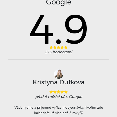
Google
275
hodnocení
Kristyna Dufkova
před 4 měsíci
přes Google
ovače
Vždy rychle a příjemné vyřízení objednávky. Tvořím zde
Na
á
kalendáře již více než 3 roky🙂
r