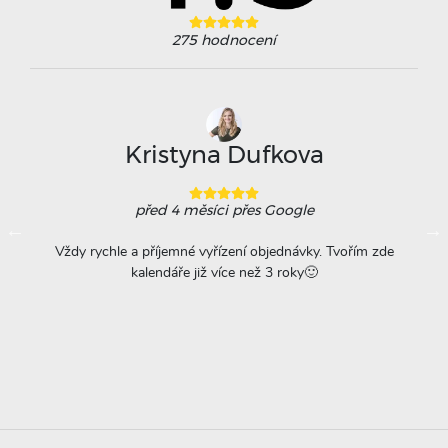
275
hodnocení
Kristyna Dufkova
před 4 měsíci
přes Google
ovače
Vždy rychle a příjemné vyřízení objednávky. Tvořím zde
Na
á
kalendáře již více než 3 roky🙂
r
titu
ta =