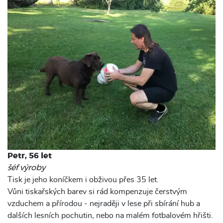
Petr, 56 let
šéf výroby
Tisk je jeho koníčkem i obživou přes 35 let.
Vůni tiskařských barev si rád kompenzuje čerstvým
vzduchem a přírodou - nejraději v lese při sbírání hub a
dalších lesních pochutin, nebo na malém fotbalovém hřišti.