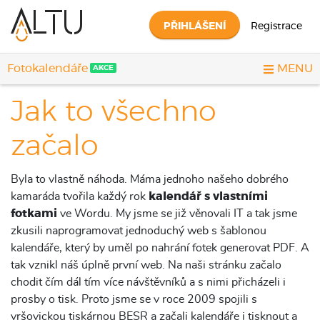
PŘIHLÁŠENÍ
Registrace
Fotokalendáře
MENU
AKCE
Jak to všechno
začalo
Byla to vlastně náhoda. Máma jednoho našeho dobrého
kamaráda tvořila každý rok
kalendář s vlastními
fotkami
ve Wordu. My jsme se již věnovali IT a tak jsme
zkusili naprogramovat jednoduchý web s šablonou
kalendáře, který by uměl po nahrání fotek generovat PDF. A
tak vznikl náš úplně první web. Na naši stránku začalo
chodit čím dál tím více návštěvníků a s nimi přicházeli i
prosby o tisk. Proto jsme se v roce 2009 spojili s
vršovickou tiskárnou BESR a začali kalendáře i tisknout a