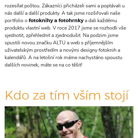
rozesílat poštou. Zákazníci přicházeli sami a poptávali u
nás další a další produkty. A tak jsme rozšiřovali naše
portfolio o
fotoknihy a fotohrnky
a dali každému
produktu vlastní web. V roce 2017 jsme se rozhodli vše
sjednotit, zpřehlednit a zjednodušit. Na podzim jsme
spustili novou značku ALTU a web s příjemnějším
uživatelským prostředím a novými designy fotoknih a
kalendářů. A na letošní rok máme nachystáno spoustu
dalších novinek, máte se na co těšit!
Kdo za tím vším stojí