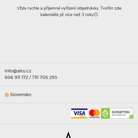
ovače
Vždy rychle a příjemné vyřízení objednávky. Tvořím zde
Na
á
kalendáře již více než 3 roky🙂
r
titu
ta =
info@altu.cz
606 911 172
/
731 705 293
Slovensko