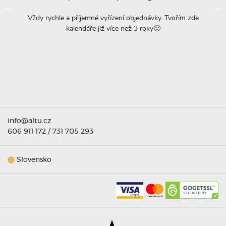
ovače
Vždy rychle a příjemné vyřízení objednávky. Tvořím zde
Na
á
kalendáře již více než 3 roky🙂
r
titu
ta =
info@altu.cz
606 911 172
/
731 705 293
Slovensko