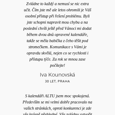
Zvládne to každý a nemusí se nic extra
učit. Čím jste mě ale letos ohromili je Váš
osobní přístup při řešení problému. Byli
jste schopni napravit mou chybu a na
poslední chvíli ještě před Vánoci mi dodat
během dvou dnů opravené kalendáře,
takže se měla babička z čeho těšit pod
stromečkem. Komunikace s Vámi je
opravdu skvělá, nejen co se rychlosti i
přístupu týče. Za rok se mnou zase
počítejte!
Iva Kounovská
30 LET, PRAHA
S kalendáři ALTU jsem moc spokojená.
Především se mi velmi dobře pracovalo na
vašich stránkách, oproti konkurenci je zde
vše krásně přehledné. Vše zvládnu vytvořit